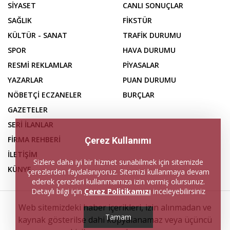
SİYASET
CANLI SONUÇLAR
SAĞLIK
FİKSTÜR
KÜLTÜR - SANAT
TRAFİK DURUMU
SPOR
HAVA DURUMU
RESMİ REKLAMLAR
PİYASALAR
YAZARLAR
PUAN DURUMU
NÖBETÇİ ECZANELER
BURÇLAR
GAZETELER
SERİ İLANLAR
FİRMA REHBERİ
Çerez Kullanımı
İLETİŞİM
Sizlere daha iyi bir hizmet sunabilmek için sitemizde
KÜNYE
çerezlerden faydalanıyoruz. Sitemizi kullanmaya devam
ederek çerezleri kullanmamıza izin vermiş olursunuz.
Detaylı bilgi için
Çerez Politikamızı
inceleyebilirsiniz
Web sitemizdeki haber içerikleri, izin alınmadan ve
Tamam
kaynak gösterilse dahi kopyalanamaz veya üçüncü