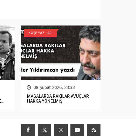
KÖŞE YAZILARI
GÜNCEL
08 Şubat 2026, 23:33
15 Ocak
MASALARDA RAKILAR AVUÇLAR
Çerçioğlu, 
E
HAKKA YÖNELMİŞ
Parasızlık