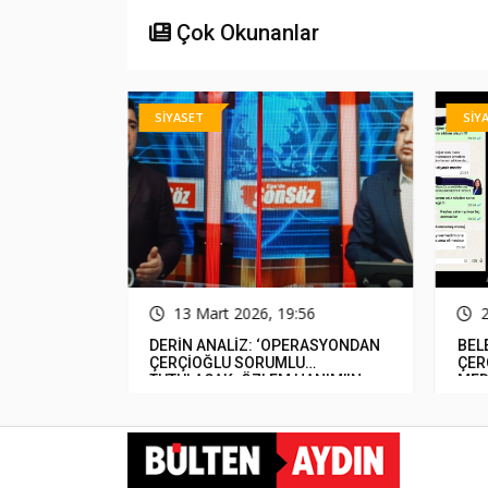
Çok Okunanlar
SİYASET
SİY
31
13 Mart 2026, 19:56
luluğunu
DERİN ANALİZ: ‘OPERASYONDAN
BEL
miş&#8230;
ÇERÇİOĞLU SORUMLU
ÇER
TUTULACAK. ÖZLEM HANIM’IN
MED
TUTUNMASI ARTIK MUCİZE’