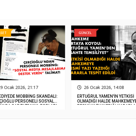
ASET
GÜNCEL
29 Ocak 2026, 21:17
26 Ocak 2026, 14:08
EDİYEDE MOBBİNG SKANDALI:
ERTUĞRUL YAMEN'İN YETKİSİ
ÇİOĞLU PERSONELİ SOSYAL
OLMADIĞI HALDE MAHKEMEY
YADA SAF TUTMAYA ZORLADI
RESMİ YAZI YAZDIĞI KARARLA
TESPİT EDİLDİ