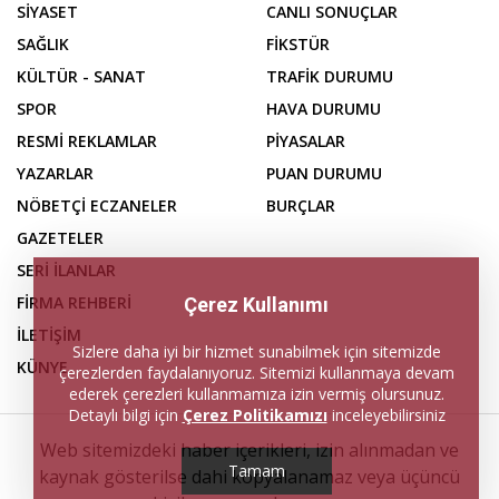
SİYASET
CANLI SONUÇLAR
SAĞLIK
FİKSTÜR
KÜLTÜR - SANAT
TRAFİK DURUMU
SPOR
HAVA DURUMU
RESMİ REKLAMLAR
PİYASALAR
YAZARLAR
PUAN DURUMU
NÖBETÇİ ECZANELER
BURÇLAR
GAZETELER
SERİ İLANLAR
FİRMA REHBERİ
Çerez Kullanımı
İLETİŞİM
Sizlere daha iyi bir hizmet sunabilmek için sitemizde
KÜNYE
çerezlerden faydalanıyoruz. Sitemizi kullanmaya devam
ederek çerezleri kullanmamıza izin vermiş olursunuz.
Detaylı bilgi için
Çerez Politikamızı
inceleyebilirsiniz
Web sitemizdeki haber içerikleri, izin alınmadan ve
Tamam
kaynak gösterilse dahi kopyalanamaz veya üçüncü