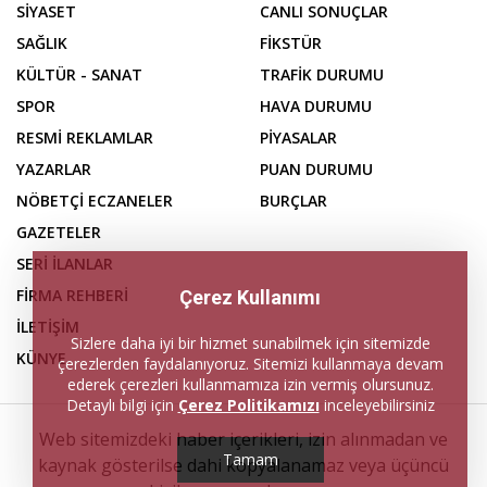
SİYASET
CANLI SONUÇLAR
SAĞLIK
FİKSTÜR
KÜLTÜR - SANAT
TRAFİK DURUMU
SPOR
HAVA DURUMU
RESMİ REKLAMLAR
PİYASALAR
YAZARLAR
PUAN DURUMU
NÖBETÇİ ECZANELER
BURÇLAR
GAZETELER
SERİ İLANLAR
FİRMA REHBERİ
Çerez Kullanımı
İLETİŞİM
Sizlere daha iyi bir hizmet sunabilmek için sitemizde
KÜNYE
çerezlerden faydalanıyoruz. Sitemizi kullanmaya devam
ederek çerezleri kullanmamıza izin vermiş olursunuz.
Detaylı bilgi için
Çerez Politikamızı
inceleyebilirsiniz
Web sitemizdeki haber içerikleri, izin alınmadan ve
Tamam
kaynak gösterilse dahi kopyalanamaz veya üçüncü