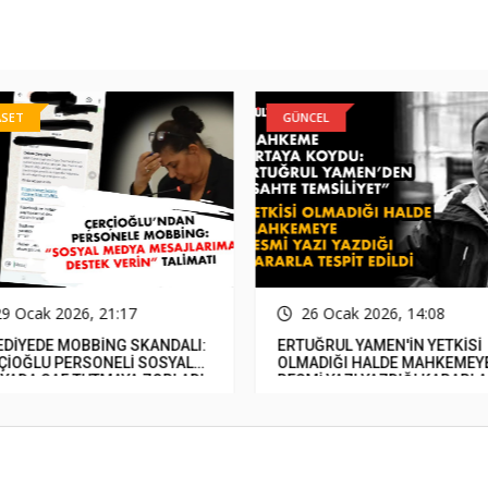
ASET
GÜNCEL
29 Ocak 2026, 21:17
26 Ocak 2026, 14:08
EDİYEDE MOBBİNG SKANDALI:
ERTUĞRUL YAMEN'İN YETKİSİ
ÇİOĞLU PERSONELİ SOSYAL
OLMADIĞI HALDE MAHKEMEY
YADA SAF TUTMAYA ZORLADI
RESMİ YAZI YAZDIĞI KARARLA
TESPİT EDİLDİ