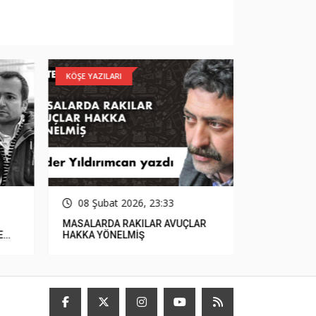
KÖŞE YAZILARI
GÜNCEL
08 Şubat 2026, 23:33
15 Ocak
MASALARDA RAKILAR AVUÇLAR
Çerçioğlu, 
E
HAKKA YÖNELMİŞ
Parasızlık