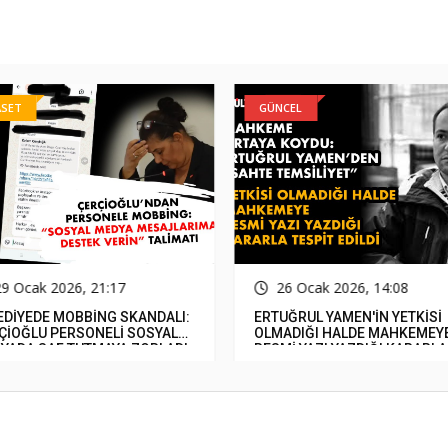
ASET
GÜNCEL
29 Ocak 2026, 21:17
26 Ocak 2026, 14:08
EDİYEDE MOBBİNG SKANDALI:
ERTUĞRUL YAMEN'İN YETKİSİ
ÇİOĞLU PERSONELİ SOSYAL
OLMADIĞI HALDE MAHKEMEY
YADA SAF TUTMAYA ZORLADI
RESMİ YAZI YAZDIĞI KARARLA
TESPİT EDİLDİ