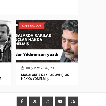
KÖŞE YAZILARI
GÜNCEL
08 Şubat 2026, 23:33
15 Ocak
MASALARDA RAKILAR AVUÇLAR
Çerçioğlu, 
E
HAKKA YÖNELMİŞ
Parasızlık