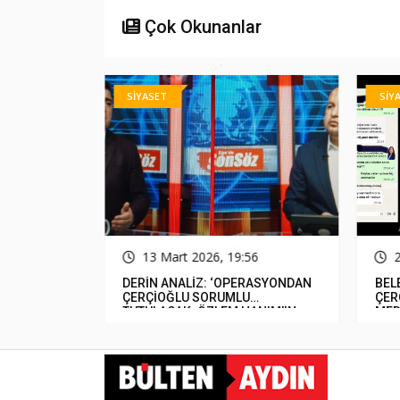
Çok Okunanlar
SİYASET
SİY
31
13 Mart 2026, 19:56
luluğunu
DERİN ANALİZ: ‘OPERASYONDAN
BEL
miş&#8230;
ÇERÇİOĞLU SORUMLU
ÇER
TUTULACAK. ÖZLEM HANIM’IN
MED
TUTUNMASI ARTIK MUCİZE’