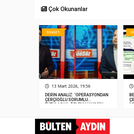
Çok Okunanlar
SİYASET
SİY
31
13 Mart 2026, 19:56
luluğunu
DERİN ANALİZ: ‘OPERASYONDAN
BEL
miş&#8230;
ÇERÇİOĞLU SORUMLU
ÇER
TUTULACAK. ÖZLEM HANIM’IN
MED
TUTUNMASI ARTIK MUCİZE’