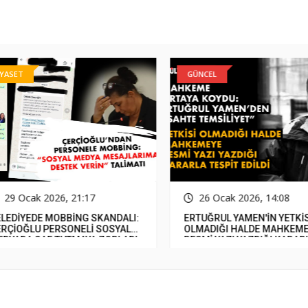
ASET
GÜNCEL
29 Ocak 2026, 21:17
26 Ocak 2026, 14:08
EDİYEDE MOBBİNG SKANDALI:
ERTUĞRUL YAMEN'İN YETKİSİ
ÇİOĞLU PERSONELİ SOSYAL
OLMADIĞI HALDE MAHKEMEY
YADA SAF TUTMAYA ZORLADI
RESMİ YAZI YAZDIĞI KARARLA
TESPİT EDİLDİ