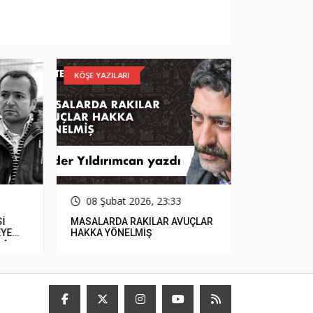
KÖŞE YAZILARI
GÜNCEL
08 Şubat 2026, 23:33
15 Ocak
MASALARDA RAKILAR AVUÇLAR
Çerçioğlu, 
E
HAKKA YÖNELMİŞ
Parasızlık