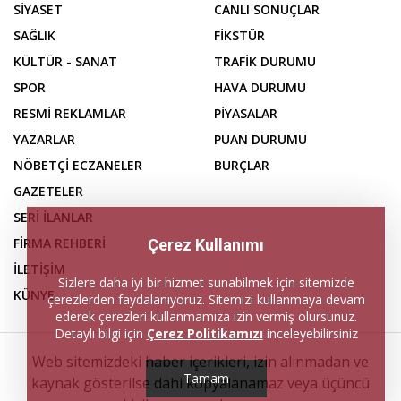
SİYASET
CANLI SONUÇLAR
SAĞLIK
FİKSTÜR
KÜLTÜR - SANAT
TRAFİK DURUMU
SPOR
HAVA DURUMU
RESMİ REKLAMLAR
PİYASALAR
YAZARLAR
PUAN DURUMU
NÖBETÇİ ECZANELER
BURÇLAR
GAZETELER
SERİ İLANLAR
FİRMA REHBERİ
Çerez Kullanımı
İLETİŞİM
Sizlere daha iyi bir hizmet sunabilmek için sitemizde
KÜNYE
çerezlerden faydalanıyoruz. Sitemizi kullanmaya devam
ederek çerezleri kullanmamıza izin vermiş olursunuz.
Detaylı bilgi için
Çerez Politikamızı
inceleyebilirsiniz
Web sitemizdeki haber içerikleri, izin alınmadan ve
Tamam
kaynak gösterilse dahi kopyalanamaz veya üçüncü