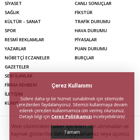
SİYASET
CANLI SONUÇLAR
SAĞLIK
FİKSTÜR
KÜLTÜR - SANAT
TRAFİK DURUMU
SPOR
HAVA DURUMU
RESMİ REKLAMLAR
PİYASALAR
YAZARLAR
PUAN DURUMU
NÖBETÇİ ECZANELER
BURÇLAR
GAZETELER
SERİ İLANLAR
FİRMA REHBERİ
Çerez Kullanımı
İLETİŞİM
Sizlere daha iyi bir hizmet sunabilmek için sitemizde
KÜNYE
çerezlerden faydalanıyoruz. Sitemizi kullanmaya devam
ederek çerezleri kullanmamıza izin vermiş olursunuz.
Detaylı bilgi için
Çerez Politikamızı
inceleyebilirsiniz
Web sitemizdeki haber içerikleri, izin alınmadan ve
Tamam
kaynak gösterilse dahi kopyalanamaz veya üçüncü