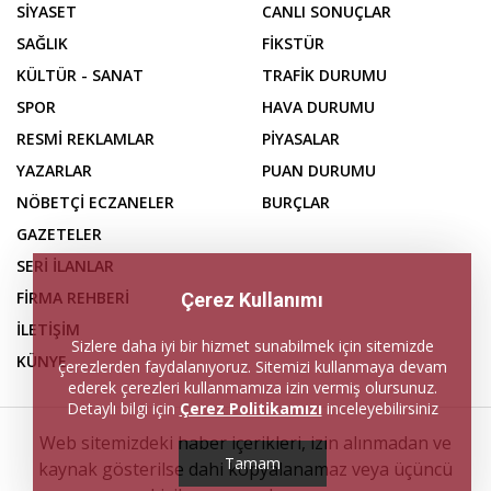
SİYASET
CANLI SONUÇLAR
SAĞLIK
FİKSTÜR
KÜLTÜR - SANAT
TRAFİK DURUMU
SPOR
HAVA DURUMU
RESMİ REKLAMLAR
PİYASALAR
YAZARLAR
PUAN DURUMU
NÖBETÇİ ECZANELER
BURÇLAR
GAZETELER
SERİ İLANLAR
FİRMA REHBERİ
Çerez Kullanımı
İLETİŞİM
Sizlere daha iyi bir hizmet sunabilmek için sitemizde
KÜNYE
çerezlerden faydalanıyoruz. Sitemizi kullanmaya devam
ederek çerezleri kullanmamıza izin vermiş olursunuz.
Detaylı bilgi için
Çerez Politikamızı
inceleyebilirsiniz
Web sitemizdeki haber içerikleri, izin alınmadan ve
Tamam
kaynak gösterilse dahi kopyalanamaz veya üçüncü