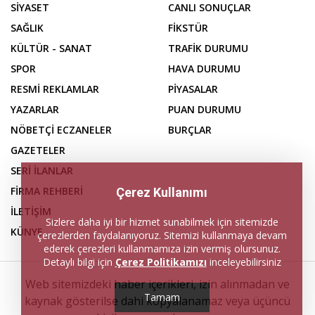
SİYASET
CANLI SONUÇLAR
SAĞLIK
FİKSTÜR
KÜLTÜR - SANAT
TRAFİK DURUMU
SPOR
HAVA DURUMU
RESMİ REKLAMLAR
PİYASALAR
YAZARLAR
PUAN DURUMU
NÖBETÇİ ECZANELER
BURÇLAR
GAZETELER
SERİ İLANLAR
FİRMA REHBERİ
Çerez Kullanımı
İLETİŞİM
Sizlere daha iyi bir hizmet sunabilmek için sitemizde
KÜNYE
çerezlerden faydalanıyoruz. Sitemizi kullanmaya devam
ederek çerezleri kullanmamıza izin vermiş olursunuz.
Detaylı bilgi için
Çerez Politikamızı
inceleyebilirsiniz
Web sitemizdeki haber içerikleri, izin alınmadan ve
Tamam
kaynak gösterilse dahi kopyalanamaz veya üçüncü